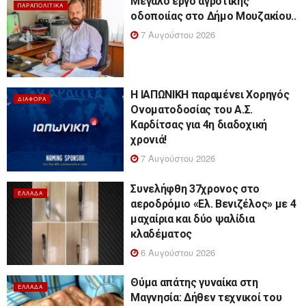
Μεγάλο έργο αγροτικής
ΠΑΡΑΠΟΛΙΤΙΚΆ
οδοποιίας στο Δήμο Μουζακίου..
7 Αυγούστου 2026
Η ΙΑΠΩΝΙΚΗ παραμένει Χορηγός
ΔΙΆΦΟΡΑ
Ονοματοδοσίας του Α.Σ.
Καρδίτσας για 4η διαδοχική
χρονιά!
7 Αυγούστου 2026
Συνελήφθη 37χρονος στο
ΕΛΛΆΔΑ
αεροδρόμιο «Ελ. Βενιζέλος» με 4
μαχαίρια και δύο ψαλίδια
κλαδέματος
6 Αυγούστου 2026
Θύμα απάτης γυναίκα στη
ΕΛΛΆΔΑ
Μαγνησία: Δήθεν τεχνικοί του