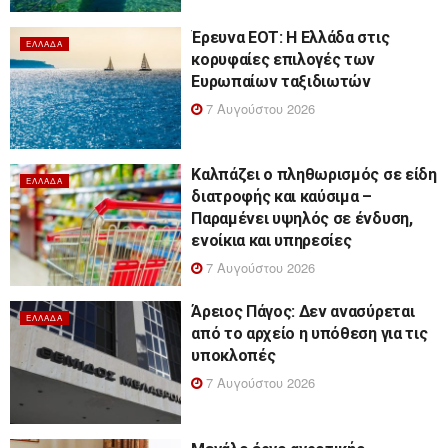
Έρευνα ΕΟΤ: Η Ελλάδα στις
ΕΛΛΆΔΑ
κορυφαίες επιλογές των
Ευρωπαίων ταξιδιωτών
7 Αυγούστου 2026
Καλπάζει ο πληθωρισμός σε είδη
ΕΛΛΆΔΑ
διατροφής και καύσιμα –
Παραμένει υψηλός σε ένδυση,
ενοίκια και υπηρεσίες
7 Αυγούστου 2026
Άρειος Πάγος: Δεν ανασύρεται
ΕΛΛΆΔΑ
από το αρχείο η υπόθεση για τις
υποκλοπές
7 Αυγούστου 2026