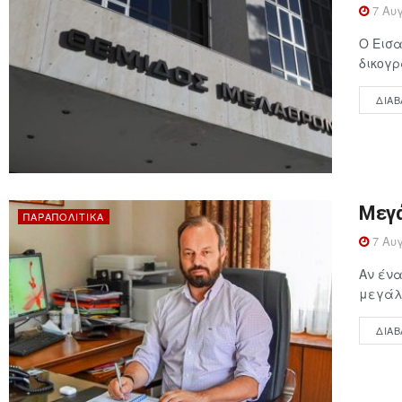
7 Αυγ
Ο Εισα
δικογρ
ΔΙΑΒ
Μεγά
ΠΑΡΑΠΟΛΙΤΙΚΆ
7 Αυγ
Αν ένα
μεγάλη
ΔΙΑΒ