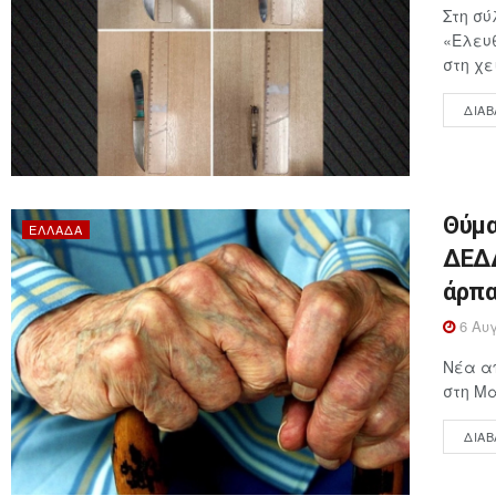
Στη σύ
«Ελευθ
στη χε
ΔΙΑΒ
Θύμα
ΕΛΛΆΔΑ
ΔΕΔΔ
άρπα
6 Αυγ
Νέα απ
στη Μα
ΔΙΑΒ