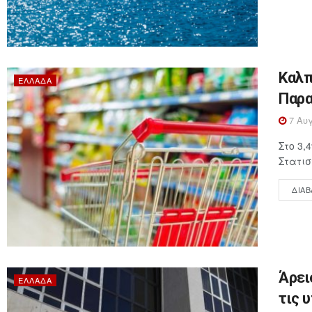
Καλπ
ΕΛΛΆΔΑ
Παρα
7 Αυγ
Στο 3,
Στατισ
ΔΙΑΒ
Άρει
ΕΛΛΆΔΑ
τις 