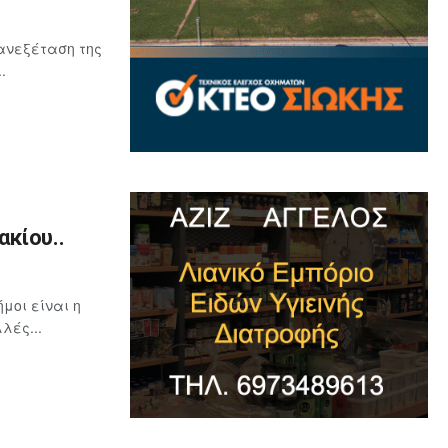
ανεξέταση της
.
κίου..
μοι είναι η
λές...