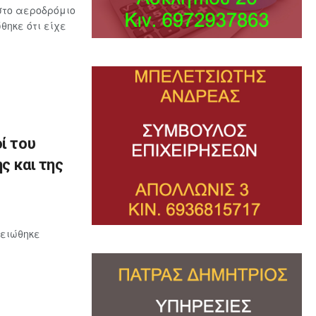
στο αεροδρόμιο
ηκε ότι είχε
ί του
ς και της
μειώθηκε