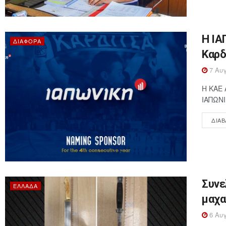
Η ΙΑ
ΔΙΆΦΟΡΑ
Καρδ
7 Αυγ
Η ΚΑΕ 
ΙΑΠΩΝΙ
ΔΙΑΒ
Συνε
ΕΛΛΆΔΑ
μαχα
6 Αυγ