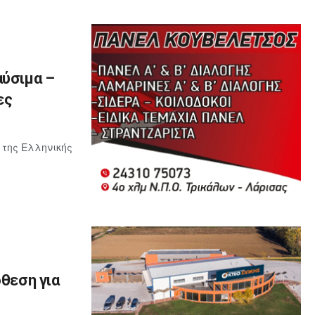
αύσιμα –
ες
 της Ελληνικής
όθεση για