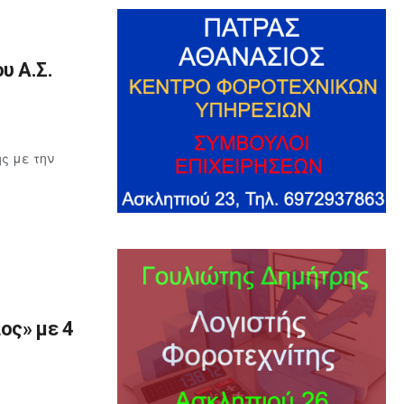
υ Α.Σ.
ς με την
ος» με 4