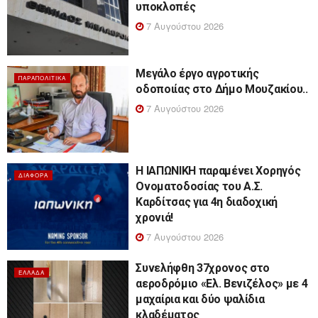
υποκλοπές
7 Αυγούστου 2026
Μεγάλο έργο αγροτικής
ΠΑΡΑΠΟΛΙΤΙΚΆ
οδοποιίας στο Δήμο Μουζακίου..
7 Αυγούστου 2026
Η ΙΑΠΩΝΙΚΗ παραμένει Χορηγός
ΔΙΆΦΟΡΑ
Ονοματοδοσίας του Α.Σ.
Καρδίτσας για 4η διαδοχική
χρονιά!
7 Αυγούστου 2026
Συνελήφθη 37χρονος στο
ΕΛΛΆΔΑ
αεροδρόμιο «Ελ. Βενιζέλος» με 4
μαχαίρια και δύο ψαλίδια
κλαδέματος