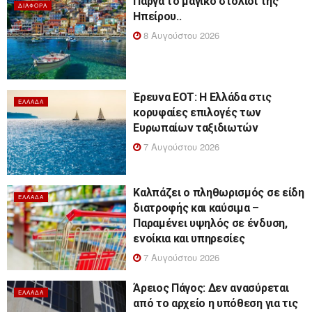
Πάργα το μαγικό στολίδι της
ΔΙΆΦΟΡΑ
Ηπείρου..
8 Αυγούστου 2026
Έρευνα ΕΟΤ: Η Ελλάδα στις
ΕΛΛΆΔΑ
κορυφαίες επιλογές των
Ευρωπαίων ταξιδιωτών
7 Αυγούστου 2026
Καλπάζει ο πληθωρισμός σε είδη
ΕΛΛΆΔΑ
διατροφής και καύσιμα –
Παραμένει υψηλός σε ένδυση,
ενοίκια και υπηρεσίες
7 Αυγούστου 2026
Άρειος Πάγος: Δεν ανασύρεται
ΕΛΛΆΔΑ
από το αρχείο η υπόθεση για τις