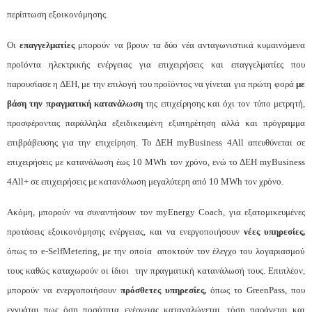
περίπτωση εξοικονόμησης.
Οι
επαγγελματίες
μπορούν να βρουν τα δύο νέα ανταγωνιστικά κυμαινόμενα
προϊόντα ηλεκτρικής ενέργειας για επιχειρήσεις και επαγγελματίες που
παρουσίασε η ΔΕΗ, με την επιλογή του προϊόντος να γίνεται για πρώτη φορά
με
βάση την πραγματική κατανάλωση
της επιχείρησης και όχι τον τύπο μετρητή,
προσφέροντας παράλληλα εξειδικευμένη εξυπηρέτηση αλλά και πρόγραμμα
επιβράβευσης για την επιχείρηση. Το ΔΕΗ myBusiness 4
A
ll απευθύνεται σε
επιχειρήσεις με κατανάλωση έως 10 MWh τον χρόνο, ενώ το ΔΕΗ myBusiness
4
A
ll+ σε επιχειρήσεις με κατανάλωση μεγαλύτερη από 10 MWh τον χρόνο.
Ακόμη, μπορούν να συναντήσουν τον myEnergy Coach, για εξατομικευμένες
προτάσεις εξοικονόμησης ενέργειας, και να ενεργοποιήσουν
νέες υπηρεσίες,
όπως το e-SelfMetering, με την οποία αποκτούν τον έλεγχο του λογαριασμού
τους καθώς καταχωρούν οι ίδιοι την πραγματική κατανάλωσή τους. Επιπλέον,
μπορούν να ενεργοποιήσουν
πρόσθετες υπηρεσίες,
όπως το GreenPass, που
εγγυάται πως όση ποσότητα ενέργειας καταναλώνεται, τόση παράγεται και