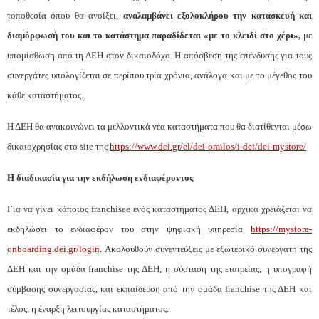
τοποθεσία όπου θα ανοίξει,
αναλαμβάνει εξολοκλήρου την κατασκευή και
διαμόρφωσή του και το κατάστημα παραδίδεται «με το κλειδί στο χέρι»,
με
υπομίσθωση από τη ΔΕΗ στον δικαιοδόχο. Η απόσβεση της επένδυσης για τους
συνεργάτες υπολογίζεται σε περίπου τρία χρόνια, ανάλογα και με το μέγεθος του
κάθε καταστήματος.
Η ΔΕΗ θα ανακοινώνει τα μελλοντικά νέα καταστήματα που θα διατίθενται μέσω
δικαιοχρησίας στο
site
της
https://www.dei.gr/el/dei-omilos/i-dei/dei-mystore/
Η διαδικασία για την εκδήλωση ενδιαφέροντος
Για να γίνει κάποιος franchisee ενός καταστήματος ΔΕΗ, αρχικά χρειάζεται να
εκδηλώσει το ενδιαφέρον του στην ψηφιακή υπηρεσία
https://mystore-
onboarding.dei.gr/login
.
Ακολουθούν συνεντεύξεις με εξωτερικό συνεργάτη της
ΔΕΗ και την ομάδα franchise της ΔΕΗ, η σύσταση της εταιρείας, η υπογραφή
σύμβασης συνεργασίας, και εκπαίδευση από την ομάδα franchise της ΔΕΗ και
τέλος, η έναρξη λειτουργίας καταστήματος.