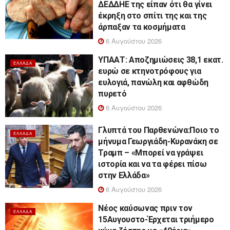
ΔΕΔΔΗΕ της είπαν ότι θα γίνει
έκρηξη στο σπίτι της και της
άρπαξαν τα κοσμήματα
6 Αυγούστου 2026
ΥΠΑΑΤ: Αποζημιώσεις 38,1 εκατ.
ΕΛΛΆΔΑ
ευρώ σε κτηνοτρόφους για
ευλογιά, πανώλη και αφθώδη
πυρετό
6 Αυγούστου 2026
Γλυπτά του Παρθενώνα:Ποιο το
ΕΛΛΆΔΑ
μήνυμα Γεωργιάδη-Κυρανάκη σε
Τραμπ – «Μπορεί να γράψει
ιστορία και να τα φέρει πίσω
στην Ελλάδα»
6 Αυγούστου 2026
Νέος καύσωνας πριν τον
ΕΛΛΆΔΑ
15Αυγουστο-Έρχεται τριήμερο