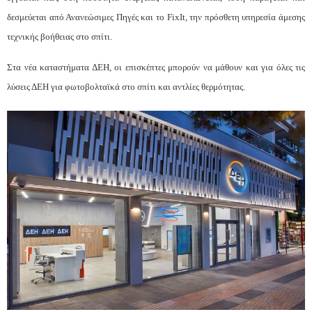
δεσμεύεται από Ανανεώσιμες Πηγές και το FixIt, την πρόσθετη υπηρεσία άμεσης
τεχνικής βοήθειας στο σπίτι.
Στα νέα καταστήματα ΔΕΗ, οι επισκέπτες μπορούν να μάθουν και για όλες τις
λύσεις ΔΕΗ για φωτοβολταϊκά στο σπίτι και αντλίες θερμότητας.