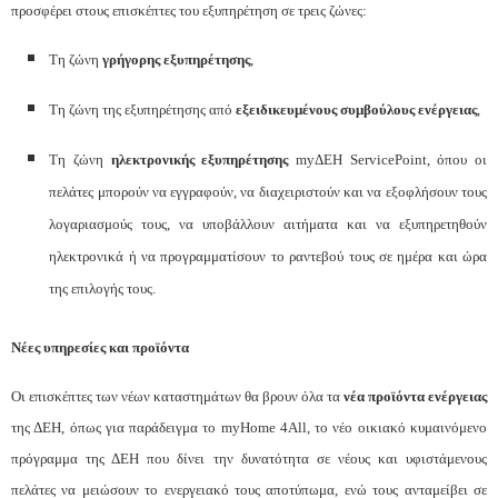
προσφέρει στους επισκέπτες του εξυπηρέτηση σε τρεις ζώνες:
Τη ζώνη
γρήγορης εξυπηρέτησης
,
Τη ζώνη της εξυπηρέτησης από
εξειδικευμένους συμβούλους ενέργειας
,
Τη ζώνη
ηλεκτρονικής εξυπηρέτησης
myΔΕΗ ServicePoint, όπου οι
πελάτες μπορούν να εγγραφούν, να διαχειριστούν και να εξοφλήσουν τους
λογαριασμούς τους, να υποβάλλουν αιτήματα και να εξυπηρετηθούν
ηλεκτρονικά ή να προγραμματίσουν το ραντεβού τους σε ημέρα και ώρα
της επιλογής τους.
Νέες υπηρεσίες και προϊόντα
Οι επισκέπτες των νέων καταστημάτων θα βρουν όλα τα
νέα προϊόντα ενέργειας
της ΔΕΗ, όπως για παράδειγμα το myHome 4
A
ll, το νέο οικιακό κυμαινόμενο
πρόγραμμα της ΔΕΗ που δίνει την δυνατότητα σε νέους και υφιστάμενους
πελάτες να μειώσουν το ενεργειακό τους αποτύπωμα, ενώ τους ανταμείβει σε