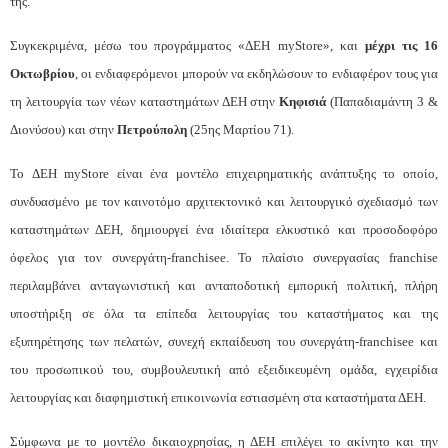
της.
Συγκεκριμένα, μέσω του προγράμματος «ΔΕΗ myStore», και
μέχρι τις 16
Οκτωβρίου
, οι ενδιαφερόμενοι μπορούν να εκδηλώσουν το ενδιαφέρον τους για
τη λειτουργία των νέων καταστημάτων ΔΕΗ στην
Κηφισιά
(Παπαδιαμάντη 3 &
Διονύσου) και στην
Πετρούπολη
(25ης Μαρτίου 71).
Το ΔΕΗ myStore είναι ένα μοντέλο επιχειρηματικής ανάπτυξης το οποίο,
συνδυασμένο με τον καινοτόμο αρχιτεκτονικό και λειτουργικό σχεδιασμό των
καταστημάτων ΔΕΗ, δημιουργεί ένα ιδιαίτερα ελκυστικό και προσοδοφόρο
όφελος για τον συνεργάτη-franchisee. Το πλαίσιο συνεργασίας franchise
περιλαμβάνει ανταγωνιστική και ανταποδοτική εμπορική πολιτική, πλήρη
υποστήριξη σε όλα τα επίπεδα λειτουργίας του καταστήματος και της
εξυπηρέτησης των πελατών, συνεχή εκπαίδευση του συνεργάτη-franchisee και
του προσωπικού του, συμβουλευτική από εξειδικευμένη ομάδα, εγχειρίδια
λειτουργίας και διαφημιστική επικοινωνία εστιασμένη στα καταστήματα ΔΕΗ.
Σύμφωνα με το μοντέλο δικαιοχρησίας, η ΔΕΗ επιλέγει το ακίνητο και την