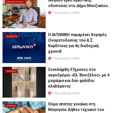
Μεγάλο έργο αγροτικής
ΠΑΡΑΠΟΛΙΤΙΚΆ
οδοποιίας στο Δήμο Μουζακίου..
7 Αυγούστου 2026
Η ΙΑΠΩΝΙΚΗ παραμένει Χορηγός
ΔΙΆΦΟΡΑ
Ονοματοδοσίας του Α.Σ.
Καρδίτσας για 4η διαδοχική
χρονιά!
7 Αυγούστου 2026
Συνελήφθη 37χρονος στο
ΕΛΛΆΔΑ
αεροδρόμιο «Ελ. Βενιζέλος» με 4
μαχαίρια και δύο ψαλίδια
κλαδέματος
6 Αυγούστου 2026
Θύμα απάτης γυναίκα στη
ΕΛΛΆΔΑ
Μαγνησία: Δήθεν τεχνικοί του