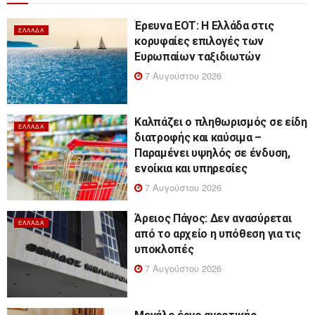
Έρευνα ΕΟΤ: Η Ελλάδα στις
ΕΛΛΆΔΑ
κορυφαίες επιλογές των
Ευρωπαίων ταξιδιωτών
7 Αυγούστου 2026
Καλπάζει ο πληθωρισμός σε είδη
ΕΛΛΆΔΑ
διατροφής και καύσιμα –
Παραμένει υψηλός σε ένδυση,
ενοίκια και υπηρεσίες
7 Αυγούστου 2026
Άρειος Πάγος: Δεν ανασύρεται
ΕΛΛΆΔΑ
από το αρχείο η υπόθεση για τις
υποκλοπές
7 Αυγούστου 2026