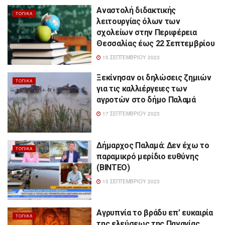
Αναστολή διδακτικής
ΤΟΠΙΚΆ
λειτουργίας όλων των
σχολείων στην Περιφέρεια
Θεσσαλίας έως 22 Σεπτεμβρίου
15 ΣΕΠΤΕΜΒΡΊΟΥ 2023
Ξεκίνησαν οι δηλώσεις ζημιών
ΤΟΠΙΚΆ
για τις καλλιέργειες των
αγροτών στο δήμο Παλαμά
17 ΣΕΠΤΕΜΒΡΊΟΥ 2023
Δήμαρχος Παλαμά: Δεν έχω το
ΤΟΠΙΚΆ
παραμικρό μερίδιο ευθύνης
(ΒΙΝΤΕΟ)
15 ΣΕΠΤΕΜΒΡΊΟΥ 2023
Αγρυπνία το βράδυ επ’ ευκαιρία
ΤΟΠΙΚΆ
της ελεύσεως της Παναγίας