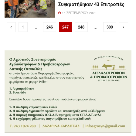
Συγκροτήθηκαν 43 Επιτροπές
15 ΣΕΠΤΕΜΒΡΊΟΥ 2023
1
…
246
247
248
…
309