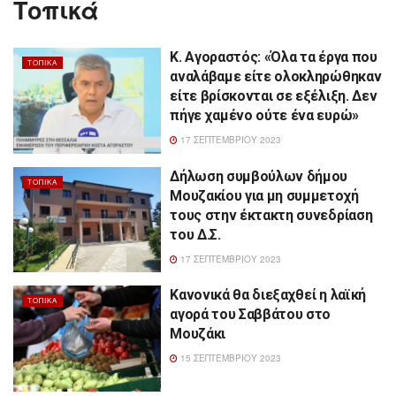
Τοπικά
Κ. Αγοραστός: «Όλα τα έργα που
ΤΟΠΙΚΆ
αναλάβαμε είτε ολοκληρώθηκαν
είτε βρίσκονται σε εξέλιξη. Δεν
πήγε χαμένο ούτε ένα ευρώ»
17 ΣΕΠΤΕΜΒΡΊΟΥ 2023
Δήλωση συμβούλων δήμου
ΤΟΠΙΚΆ
Μουζακίου για μη συμμετοχή
τους στην έκτακτη συνεδρίαση
του Δ.Σ.
17 ΣΕΠΤΕΜΒΡΊΟΥ 2023
Κανονικά θα διεξαχθεί η λαϊκή
ΤΟΠΙΚΆ
αγορά του Σαββάτου στο
Μουζάκι
15 ΣΕΠΤΕΜΒΡΊΟΥ 2023