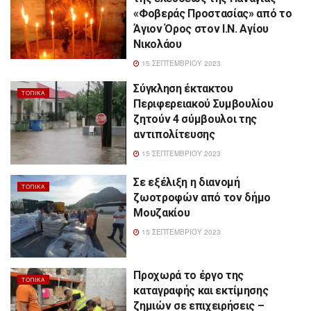
«Φοβεράς Προστασίας» από το
Άγιον Όρος στον Ι.Ν. Αγίου
Νικολάου
15 ΣΕΠΤΕΜΒΡΊΟΥ 2023
Σύγκληση έκτακτου
ΤΟΠΙΚΆ
Περιφερειακού Συμβουλίου
ζητούν 4 σύμβουλοι της
αντιπολίτευσης
15 ΣΕΠΤΕΜΒΡΊΟΥ 2023
Σε εξέλιξη η διανομή
ΤΟΠΙΚΆ
ζωοτροφών από τον δήμο
Μουζακίου
15 ΣΕΠΤΕΜΒΡΊΟΥ 2023
Προχωρά το έργο της
ΤΟΠΙΚΆ
καταγραφής και εκτίμησης
ζημιών σε επιχειρήσεις –