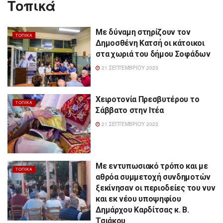
Τοπικά
Με δύναμη στηρίζουν τον
ΤΟΠΙΚΆ
Δημοσθένη Κατσή οι κάτοικοι
στα χωριά του δήμου Σοφάδων
21 ΣΕΠΤΕΜΒΡΊΟΥ 2023
Χειροτονία Πρεσβυτέρου το
ΤΟΠΙΚΆ
Σάββατο στην Ιτέα
21 ΣΕΠΤΕΜΒΡΊΟΥ 2023
Με εντυπωσιακό τρόπο και με
ΤΟΠΙΚΆ
αθρόα συμμετοχή συνδημοτών
ξεκίνησαν οι περιοδείες του νυν
και εκ νέου υποψηφίου
Δημάρχου Καρδίτσας κ. Β.
Τσιάκου