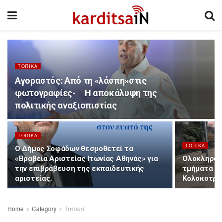
ΤΟΠΙΚΆ
Αγοραστός: Από τη «λάσπη»στις
φωτογραφίες- Η αποκάλυψη της
πολιτικής αναξιοπιστίας
ΤΟΠΙΚΆ
ΤΟΠΙΚΆ
Ο Δήμος Σοφάδων θεσμοθετεί τα
«Βραβεία Αριστείας Ιτωνίας Αθηνάς» για
Ολοκληρώθ
την επιβράβευση της εκπαιδευτικής
τμήματα τ
αριστείας.
Κολοκοτρώ
Home
Category
Τοπικά