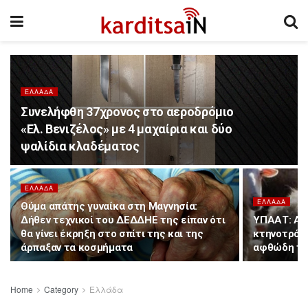
ΕΛΛΆΔΑ
Συνελήφθη 37χρονος στο αεροδρόμιο
«Ελ. Βενιζέλος» με 4 μαχαίρια και δύο
ψαλίδια κλαδέματος
ΕΛΛΆΔΑ
ΕΛΛΆΔΑ
Θύμα απάτης γυναίκα στη Μαγνησία:
Δήθεν τεχνικοί του ΔΕΔΔΗΕ της είπαν ότι
ΥΠΑΑΤ: Απ
θα γίνει έκρηξη στο σπίτι της και της
κτηνοτρόφο
άρπαξαν τα κοσμήματα
αφθώδη π
Home
Category
Ελλάδα