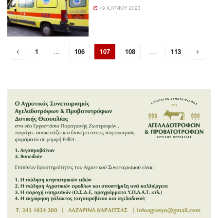
19 ΙΟΥΝΊΟΥ 2023
1
…
106
107
108
…
113