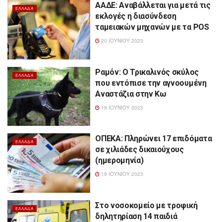
ΑΑΔΕ: Αναβάλλεται για μετά τις
ΕΛΛΆΔΑ
εκλογές η διασύνδεση
ταμειακών μηχανών με τα POS
20 ΙΟΥΝΊΟΥ 2023
Ραμόν: Ο Τρικαλινός σκύλος
ΕΛΛΆΔΑ
που εντόπισε την αγνοουμένη
Αναστάζια στην Κω
19 ΙΟΥΝΊΟΥ 2023
ΟΠΕΚΑ: Πληρώνει 17 επιδόματα
ΕΛΛΆΔΑ
σε χιλιάδες δικαιούχους
(ημερομηνία)
19 ΙΟΥΝΊΟΥ 2023
Στο νοσοκομείο με τροφική
ΕΛΛΆΔΑ
δηλητηρίαση 14 παιδιά