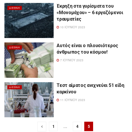
Έκρηξη στα γυρίσματα του
ΔΙΕΘΝΉ
«Μονομάχου» – 6 εργαζόμενοι
τραυματίες
10 ΙΟΥΝΊΟΥ 2023
Αυτός είναι ο πλουσιότερος
ΔΙΕΘΝΉ
άνθρωπος του κόσμου!
7 ΙΟΥΝΊΟΥ 2023
Τεστ αίματος ανιχνεύει 51 είδη
ΔΙΕΘΝΉ
καρκίνου
11 ΙΟΥΝΊΟΥ 2023
1
…
4
5