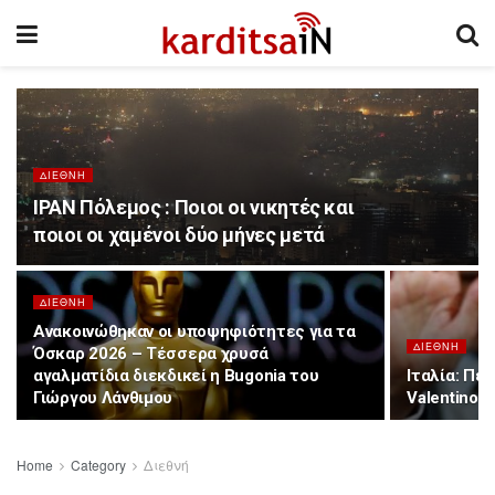
ΔΙΕΘΝΉ
ΙΡΑΝ Πόλεμος : Ποιοι οι νικητές και
ποιοι οι χαμένοι δύο μήνες μετά
ΔΙΕΘΝΉ
Ανακοινώθηκαν οι υποψηφιότητες για τα
ΔΙΕΘΝΉ
Όσκαρ 2026 – Τέσσερα χρυσά
αγαλματίδια διεκδικεί η Bugonia του
Ιταλία: Πέ
Γιώργου Λάνθιμου
Valentino
Home
Category
Διεθνή