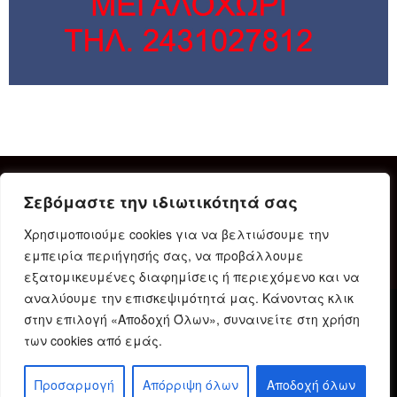
Σεβόμαστε την ιδιωτικότητά σας
Χρησιμοποιούμε cookies για να βελτιώσουμε την
εμπειρία περιήγησής σας, να προβάλλουμε
εξατομικευμένες διαφημίσεις ή περιεχόμενο και να
αναλύουμε την επισκεψιμότητά μας. Κάνοντας κλικ
στην επιλογή «Αποδοχή Όλων», συναινείτε στη χρήση
Δήλωση Συμμόρφωσης
Ταυτότητα
Όροι χρήσης
των cookies από εμάς.
Πολιτική προστασίας προσωπικών δεδομένων
Πολιτική Cookies
Προσαρμογή
Απόρριψη όλων
Αποδοχή όλων
© 2023 Karditsain.gr