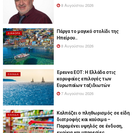
8 Αυγούστου 2026
Πάργα το μαγικό στολίδι της
ΔΙΆΦΟΡΑ
Ηπείρου..
8 Αυγούστου 2026
Έρευνα ΕΟΤ: Η Ελλάδα στις
ΕΛΛΆΔΑ
κορυφαίες επιλογές των
Ευρωπαίων ταξιδιωτών
7 Αυγούστου 2026
Καλπάζει ο πληθωρισμός σε είδη
ΕΛΛΆΔΑ
διατροφής και καύσιμα –
Παραμένει υψηλός σε ένδυση,
ενοίκια και υπηρεσίες