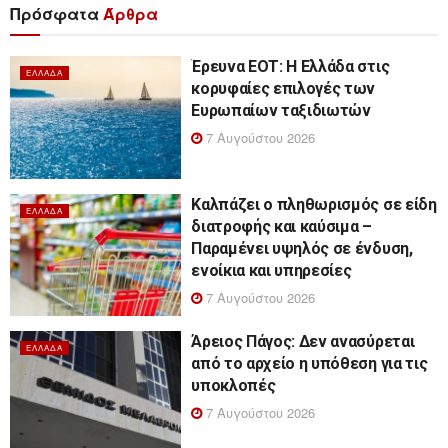
Πρόσφατα
Άρθρα
Έρευνα ΕΟΤ: Η Ελλάδα στις
ΕΛΛΆΔΑ
κορυφαίες επιλογές των
Ευρωπαίων ταξιδιωτών
7 Αυγούστου 2026
Καλπάζει ο πληθωρισμός σε είδη
ΕΛΛΆΔΑ
διατροφής και καύσιμα –
Παραμένει υψηλός σε ένδυση,
ενοίκια και υπηρεσίες
7 Αυγούστου 2026
Άρειος Πάγος: Δεν ανασύρεται
ΕΛΛΆΔΑ
από το αρχείο η υπόθεση για τις
υποκλοπές
7 Αυγούστου 2026