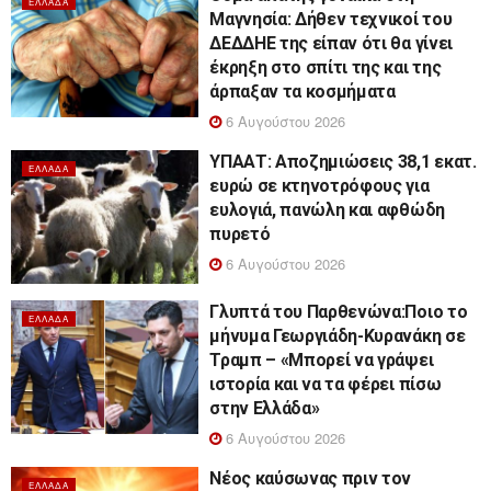
ΕΛΛΆΔΑ
Μαγνησία: Δήθεν τεχνικοί του
ΔΕΔΔΗΕ της είπαν ότι θα γίνει
έκρηξη στο σπίτι της και της
άρπαξαν τα κοσμήματα
6 Αυγούστου 2026
ΥΠΑΑΤ: Αποζημιώσεις 38,1 εκατ.
ΕΛΛΆΔΑ
ευρώ σε κτηνοτρόφους για
ευλογιά, πανώλη και αφθώδη
πυρετό
6 Αυγούστου 2026
Γλυπτά του Παρθενώνα:Ποιο το
ΕΛΛΆΔΑ
μήνυμα Γεωργιάδη-Κυρανάκη σε
Τραμπ – «Μπορεί να γράψει
ιστορία και να τα φέρει πίσω
στην Ελλάδα»
6 Αυγούστου 2026
Νέος καύσωνας πριν τον
ΕΛΛΆΔΑ