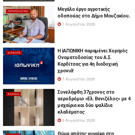
Μεγάλο έργο αγροτικής
ΠΑΡΑΠΟΛΙΤΙΚΆ
οδοποιίας στο Δήμο Μουζακίου..
7 Αυγούστου 2026
Η ΙΑΠΩΝΙΚΗ παραμένει Χορηγός
ΔΙΆΦΟΡΑ
Ονοματοδοσίας του Α.Σ.
Καρδίτσας για 4η διαδοχική
χρονιά!
7 Αυγούστου 2026
Συνελήφθη 37χρονος στο
ΕΛΛΆΔΑ
αεροδρόμιο «Ελ. Βενιζέλος» με 4
μαχαίρια και δύο ψαλίδια
κλαδέματος
6 Αυγούστου 2026
Θύμα απάτης γυναίκα στη