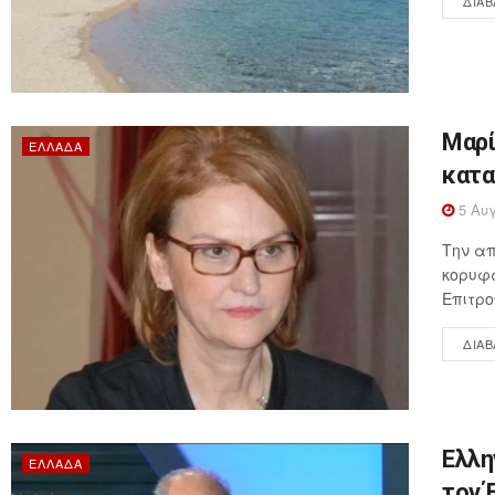
ΔΙΑΒ
Μαρί
ΕΛΛΆΔΑ
κατα
5 Αυγ
Την απ
κορυφα
Επιτρο
ΔΙΑΒ
Ελλη
ΕΛΛΆΔΑ
τον 