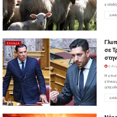
εισοδή
ΔΙΑΒ
Γλυπ
ΕΛΛΆΔΑ
σε Τ
στην
6 Αυγ
Η επι
επικαι
απευθύ
ΔΙΑΒ