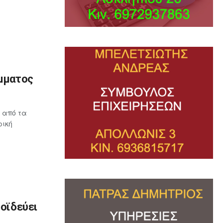
όμματος
 από τα
ρική
ροϊδεύει