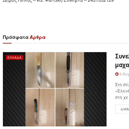
Πρόσφατα
Άρθρα
Συνε
ΕΛΛΆΔΑ
μαχα
6 Αυγ
Στη σύ
«Ελευθ
στη χε
ΔΙΑΒ