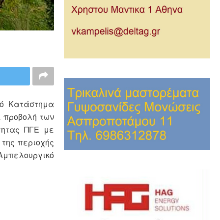
κό Κατάστημα
ι προβολή των
τητας ΠΓΕ με
 της περιοχής
 Αμπελουργικό