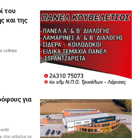
ί του
ς και της
μειώθηκε
ρόφους για
 από
ια την απώλεια