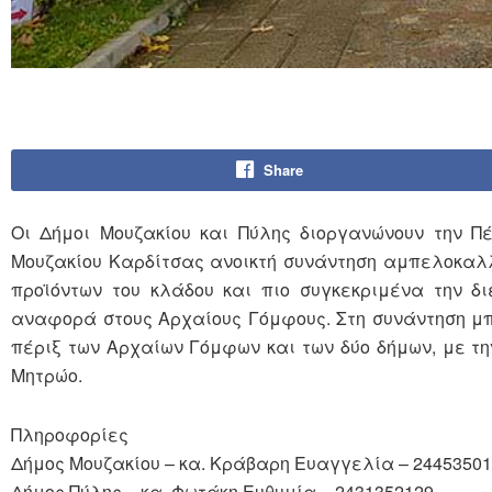
Share
Οι Δήμοι Μουζακίου και Πύλης διοργανώνουν την Π
Μουζακίου Καρδίτσας ανοικτή συνάντηση αμπελοκαλλι
προϊόντων του κλάδου και πιο συγκεκριμένα την δ
αναφορά στους Αρχαίους Γόμφους. Στη συνάντηση μπ
πέριξ των Αρχαίων Γόμφων και των δύο δήμων, με τη
Μητρώο.
Πληροφορίες
Δήμος Μουζακίου – κα. Κράβαρη Ευαγγελία – 2445350
Δήμος Πύλης – κα. Φωτάκη Ευθυμία – 2431352129