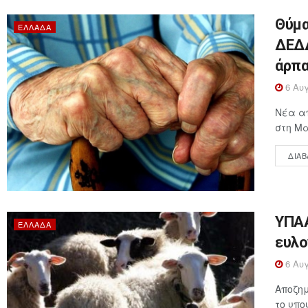
Θύμα
ΕΛΛΆΔΑ
ΔΕΔΔ
άρπα
6 Αυγ
Νέα απ
στη Μα
ΔΙΑΒ
ΥΠΑΑ
ΕΛΛΆΔΑ
ευλο
6 Αυγ
Αποζημ
το υπο