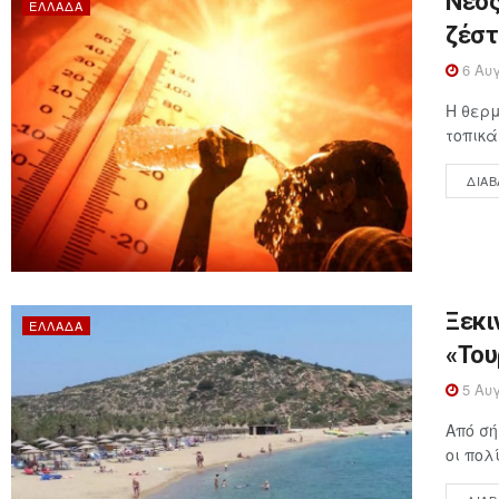
Νέος
ΕΛΛΆΔΑ
ζέστ
6 Αυγ
Η θερμ
τοπικά
ΔΙΑΒ
Ξεκι
ΕΛΛΆΔΑ
«Του
5 Αυγ
Από σή
οι πολ