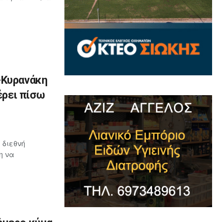
-Κυρανάκη
έρει πίσω
 διεθνή
η να