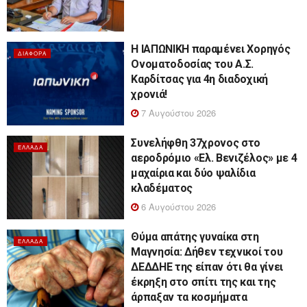
Η ΙΑΠΩΝΙΚΗ παραμένει Χορηγός
ΔΙΆΦΟΡΑ
Ονοματοδοσίας του Α.Σ.
Καρδίτσας για 4η διαδοχική
χρονιά!
7 Αυγούστου 2026
Συνελήφθη 37χρονος στο
ΕΛΛΆΔΑ
αεροδρόμιο «Ελ. Βενιζέλος» με 4
μαχαίρια και δύο ψαλίδια
κλαδέματος
6 Αυγούστου 2026
Θύμα απάτης γυναίκα στη
ΕΛΛΆΔΑ
Μαγνησία: Δήθεν τεχνικοί του
ΔΕΔΔΗΕ της είπαν ότι θα γίνει
έκρηξη στο σπίτι της και της
άρπαξαν τα κοσμήματα