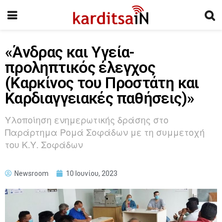
«Άνδρας και Υγεία-
προληπτικός έλεγχος
(Καρκίνος του Προστάτη και
Καρδιαγγειακές παθήσεις)»
Υλοποίηση ενημερωτικής δράσης στο
Παράρτημα Ρομά Σοφάδων με τη συμμετοχή
του Κ.Υ. Σοφάδων
Newsroom
10 Ιουνίου, 2023