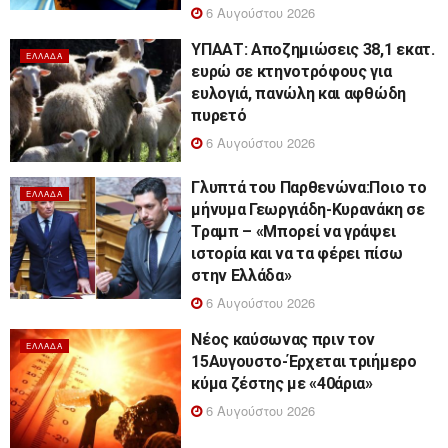
6 Αυγούστου 2026
ΥΠΑΑΤ: Αποζημιώσεις 38,1 εκατ.
ΕΛΛΆΔΑ
ευρώ σε κτηνοτρόφους για
ευλογιά, πανώλη και αφθώδη
πυρετό
6 Αυγούστου 2026
Γλυπτά του Παρθενώνα:Ποιο το
ΕΛΛΆΔΑ
μήνυμα Γεωργιάδη-Κυρανάκη σε
Τραμπ – «Μπορεί να γράψει
ιστορία και να τα φέρει πίσω
στην Ελλάδα»
6 Αυγούστου 2026
Νέος καύσωνας πριν τον
ΕΛΛΆΔΑ
15Αυγουστο-Έρχεται τριήμερο
κύμα ζέστης με «40άρια»
6 Αυγούστου 2026