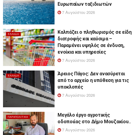
Ευρωπαίων ταξιδιωτών
7 Αυγούστου 2026
Καλπάζει ο πληθωρισμός σε είδη
ΕΛΛΆΔΑ
διατροφής και καύσιμα –
Παραμένει υψηλός σε ένδυση,
ενοίκια και υπηρεσίες
7 Αυγούστου 2026
Άρειος Πάγος: Δεν ανασύρεται
ΕΛΛΆΔΑ
από το αρχείο η υπόθεση για τις
υποκλοπές
7 Αυγούστου 2026
Μεγάλο έργο αγροτικής
ΠΑΡΑΠΟΛΙΤΙΚΆ
οδοποιίας στο Δήμο Μουζακίου..
7 Αυγούστου 2026