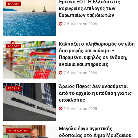
Έρευνα ΕΟΤ: Η Ελλάδα στις
ΕΛΛΆΔΑ
κορυφαίες επιλογές των
Ευρωπαίων ταξιδιωτών
7 Αυγούστου 2026
Καλπάζει ο πληθωρισμός σε είδη
ΕΛΛΆΔΑ
διατροφής και καύσιμα –
Παραμένει υψηλός σε ένδυση,
ενοίκια και υπηρεσίες
7 Αυγούστου 2026
Άρειος Πάγος: Δεν ανασύρεται
ΕΛΛΆΔΑ
από το αρχείο η υπόθεση για τις
υποκλοπές
7 Αυγούστου 2026
Μεγάλο έργο αγροτικής
ΠΑΡΑΠΟΛΙΤΙΚΆ
οδοποιίας στο Δήμο Μουζακίου..