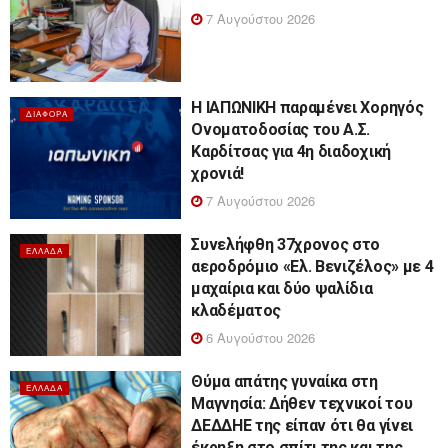
7 Αυγούστου 2026
Η ΙΑΠΩΝΙΚΗ παραμένει Χορηγός
ΔΙΆΦΟΡΑ
Ονοματοδοσίας του Α.Σ.
Καρδίτσας για 4η διαδοχική
χρονιά!
7 Αυγούστου 2026
Συνελήφθη 37χρονος στο
ΕΛΛΆΔΑ
αεροδρόμιο «Ελ. Βενιζέλος» με 4
μαχαίρια και δύο ψαλίδια
κλαδέματος
6 Αυγούστου 2026
Θύμα απάτης γυναίκα στη
ΕΛΛΆΔΑ
Μαγνησία: Δήθεν τεχνικοί του
ΔΕΔΔΗΕ της είπαν ότι θα γίνει
έκρηξη στο σπίτι της και της