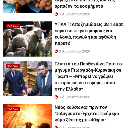
άρπαξαν τα κοσμήματα
6 Αυγούστου 2026
ΥΠΑΑΤ: Αποζημιώσεις 38,1 εκατ.
ΕΛΛΆΔΑ
ευρώ σε κτηνοτρόφους για
ευλογιά, πανώλη και αφθώδη
πυρετό
6 Αυγούστου 2026
Γλυπτά του Παρθενώνα:Ποιο το
ΕΛΛΆΔΑ
μήνυμα Γεωργιάδη-Κυρανάκη σε
Τραμπ – «Μπορεί να γράψει
ιστορία και να τα φέρει πίσω
στην Ελλάδα»
6 Αυγούστου 2026
Νέος καύσωνας πριν τον
ΕΛΛΆΔΑ
15Αυγουστο-Έρχεται τριήμερο
κύμα ζέστης με «40άρια»
6 Αυγούστου 2026