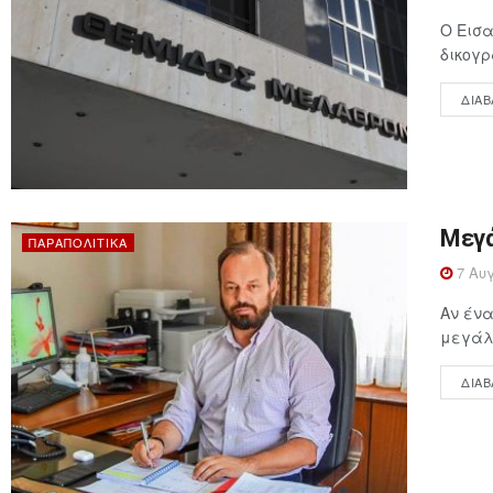
Ο Εισα
δικογρ
ΔΙΑΒ
Μεγά
ΠΑΡΑΠΟΛΙΤΙΚΆ
7 Αυγ
Αν ένα
μεγάλη
ΔΙΑΒ