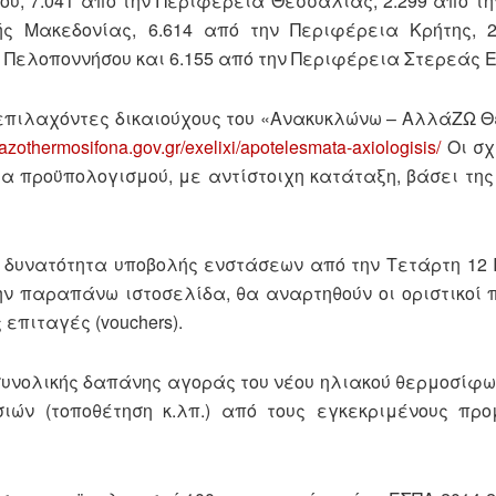
ου, 7.041 από την Περιφέρεια Θεσσαλίας, 2.299 από τ
ής Μακεδονίας, 6.614 από την Περιφέρεια Κρήτης, 2
α Πελοποννήσου και 6.155 από την Περιφέρεια Στερεάς 
υς επιλαχόντες δικαιούχους του «Ανακυκλώνω – ΑλλάΖΩ
llazothermosifona.gov.gr/exelixi/apotelesmata-axiologisis/
Οι σχ
α προϋπολογισμού, με αντίστοιχη κατάταξη, βάσει τη
υνατότητα υποβολής ενστάσεων από την Τετάρτη 12 Ιο
στην παραπάνω ιστοσελίδα, θα αναρτηθούν οι οριστικοί 
 επιταγές (vouchers).
συνολικής δαπάνης αγοράς του νέου ηλιακού θερμοσίφω
ών (τοποθέτηση κ.λπ.) από τους εγκεκριμένους προ