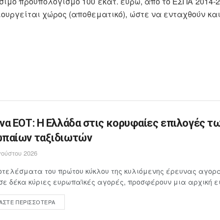
ο προϋπολογισμό 100 εκατ. ευρώ, από το ΕΣΠΑ 2014-20
ουργείται χώρος (αποθεματικό), ώστε να ενταχθούν κα
να ΕΟΤ: Η Ελλάδα στις κορυφαίες επιλογές τ
παίων ταξιδιωτών
ούστου 2026
τελέσματα του πρώτου κύκλου της κυλιόμενης έρευνας αγορά
σε δέκα κύριες ευρωπαϊκές αγορές, προσφέρουν μια αρχική ει
ΆΣΤΕ ΠΕΡΙΣΣΌΤΕΡΑ