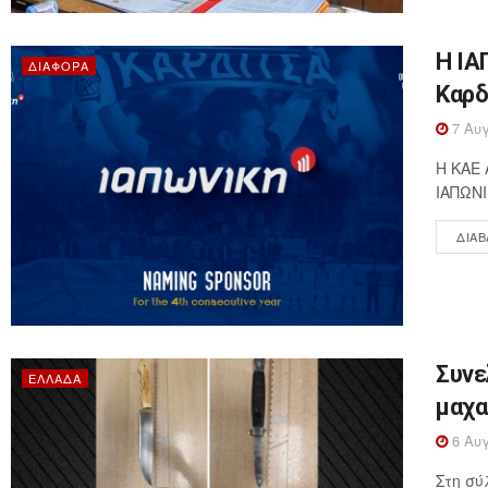
Η ΙΑ
ΔΙΆΦΟΡΑ
Καρδ
7 Αυγ
Η ΚΑΕ 
ΙΑΠΩΝΙ
ΔΙΑΒ
Συνε
ΕΛΛΆΔΑ
μαχα
6 Αυγ
Στη σύ