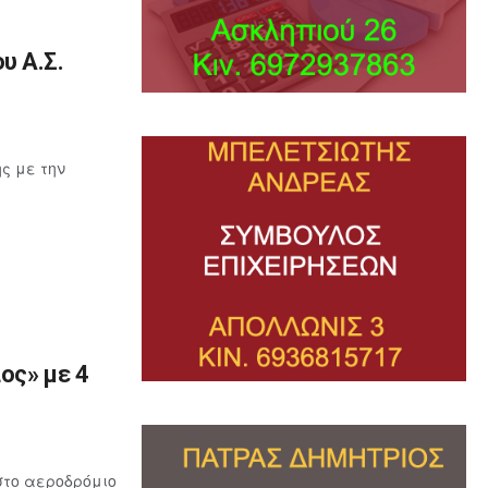
υ Α.Σ.
ς με την
ος» με 4
στο αεροδρόμιο