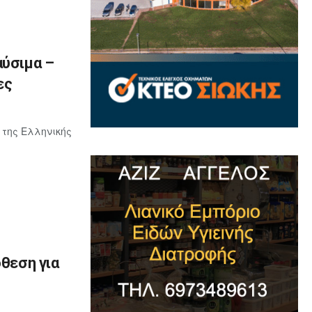
αύσιμα –
ες
 της Ελληνικής
όθεση για