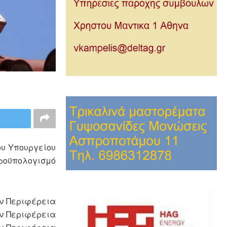
υ Υπουργείου
προϋπολογισμό
ην Περιφέρεια
ην Περιφέρεια