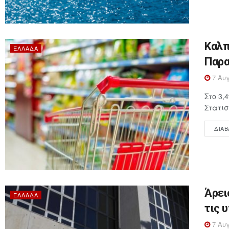
Καλπ
ΕΛΛΆΔΑ
Παρα
7 Αυγ
Στο 3,
Στατισ
ΔΙΑΒ
Άρει
ΕΛΛΆΔΑ
τις 
7 Αυγ