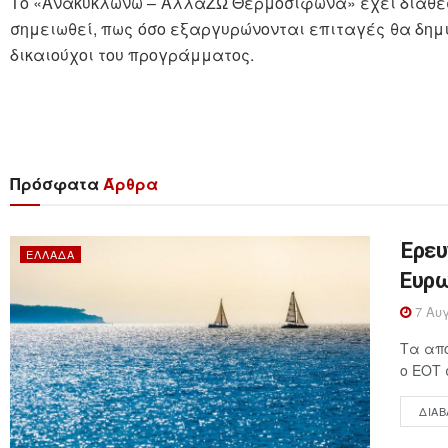
Το «Ανακυκλώνω – ΑλλάΖΩ Θερμοσίφωνα» έχει διαθέσιμ
σημειωθεί, πως όσο εξαργυρώνονται επιταγές θα δημι
δικαιούχοι του προγράμματος.
Πρόσφατα
Άρθρα
Έρευ
ΕΛΛΆΔΑ
Ευρω
7 Αυγ
Τα απο
ο ΕΟΤ 
ΔΙΑΒ