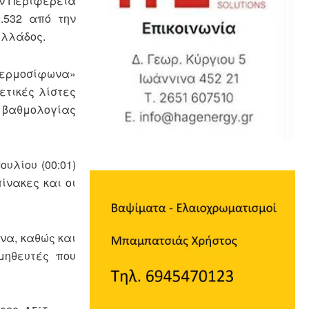
ην Περιφέρεια
.532 από την
Ελλάδος.
 Θερμοσίφωνα»
ετικές λίστες
ς βαθμολογίας
υλίου (00:01)
πίνακες και οι
να, καθώς και
μηθευτές που