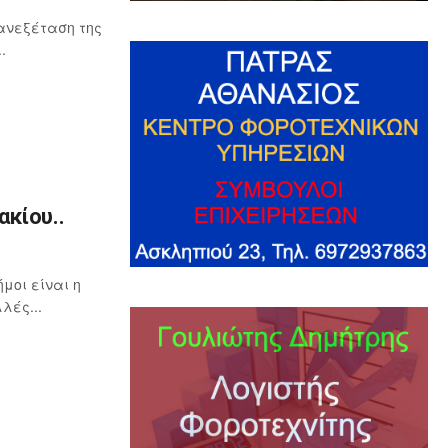
ανεξέταση της
.
κίου..
μοι είναι η
λές...