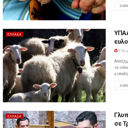
ΔΙΑΒ
ΥΠΑΑ
ΕΛΛΆΔΑ
ευλο
6 Αυγ
Αποζημ
το υπο
εισοδή
ΔΙΑΒ
Γλυπ
ΕΛΛΆΔΑ
σε Τ