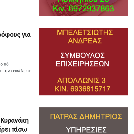
ρόφους για
 από
ια την απώλεια
-Κυρανάκη
έρει πίσω