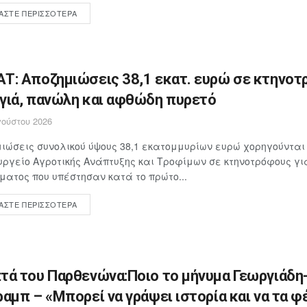
ΆΣΤΕ ΠΕΡΙΣΣΌΤΕΡΑ
Τ: Αποζημιώσεις 38,1 εκατ. ευρώ σε κτηνοτ
γιά, πανώλη και αφθώδη πυρετό
ούστου 2026
ιώσεις συνολικού ύψους 38,1 εκατομμυρίων ευρώ χορηγούνται
υργείο Αγροτικής Ανάπτυξης και Τροφίμων σε κτηνοτρόφους γ
ματος που υπέστησαν κατά το πρώτο...
ΆΣΤΕ ΠΕΡΙΣΣΌΤΕΡΑ
τά του Παρθενώνα:Ποιο το μήνυμα Γεωργιάδη
ραμπ – «Μπορεί να γράψει ιστορία και να τα φ