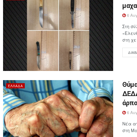
μαχα
6 Αυγ
Στη σύ
«Ελευθ
στη χε
ΔΙΑΒ
Θύμα
ΕΛΛΆΔΑ
ΔΕΔΔ
άρπα
6 Αυγ
Νέα απ
στη Μα