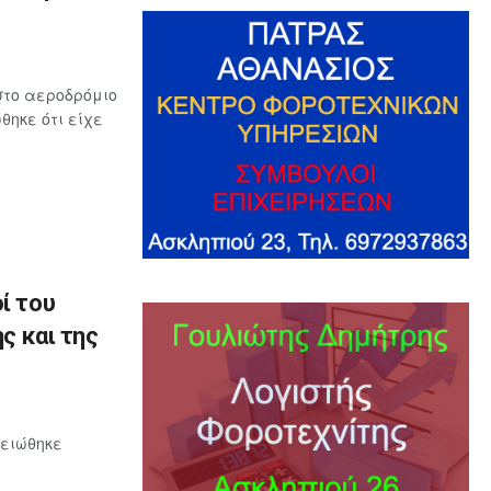
στο αεροδρόμιο
ηκε ότι είχε
ί του
ς και της
μειώθηκε