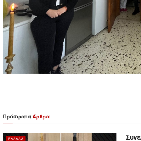
Πρόσφατα
Άρθρα
Συνε
ΕΛΛΆΔΑ