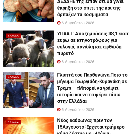
ΔΕΔΔΗΕ της είπαν ότι θα γίνει
έκρηξη στο σπίτι της και της
άρπαξαν τα κοσμήματα
6 Αυγούστου 2026
ΥΠΑΑΤ: Αποζημιώσεις 38,1 εκατ.
ΕΛΛΆΔΑ
ευρώ σε κτηνοτρόφους για
ευλογιά, πανώλη και αφθώδη
πυρετό
6 Αυγούστου 2026
Γλυπτά του Παρθενώνα:Ποιο το
ΕΛΛΆΔΑ
μήνυμα Γεωργιάδη-Κυρανάκη σε
Τραμπ – «Μπορεί να γράψει
ιστορία και να τα φέρει πίσω
στην Ελλάδα»
6 Αυγούστου 2026
Νέος καύσωνας πριν τον
ΕΛΛΆΔΑ
15Αυγουστο-Έρχεται τριήμερο
κύμα ζέστης με «40άρια»