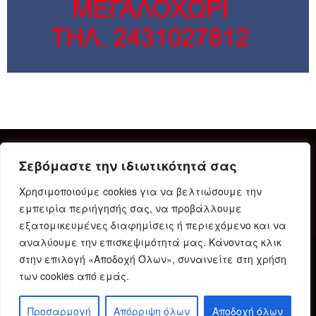
Σεβόμαστε την ιδιωτικότητά σας
Χρησιμοποιούμε cookies για να βελτιώσουμε την
εμπειρία περιήγησής σας, να προβάλλουμε
εξατομικευμένες διαφημίσεις ή περιεχόμενο και να
αναλύουμε την επισκεψιμότητά μας. Κάνοντας κλικ
στην επιλογή «Αποδοχή Όλων», συναινείτε στη χρήση
Δήλωση Συμμόρφωσης
Ταυτότητα
Όροι χρήσης
των cookies από εμάς.
Πολιτική προστασίας προσωπικών δεδομένων
Πολιτική Cookies
Προσαρμογή
Απόρριψη όλων
Αποδοχή όλων
© 2023 Karditsain.gr