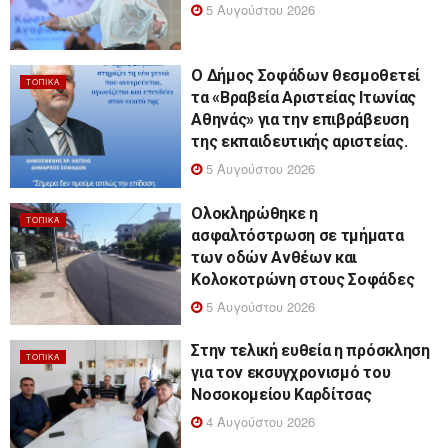
5 Αυγούστου 2026
Ο Δήμος Σοφάδων θεσμοθετεί
ΤΟΠΙΚΆ
τα «Βραβεία Αριστείας Ιτωνίας
Αθηνάς» για την επιβράβευση
της εκπαιδευτικής αριστείας.
5 Αυγούστου 2026
Ολοκληρώθηκε η
ΤΟΠΙΚΆ
ασφαλτόστρωση σε τμήματα
των οδών Ανθέων και
Κολοκοτρώνη στους Σοφάδες
5 Αυγούστου 2026
Στην τελική ευθεία η πρόσκληση
ΤΟΠΙΚΆ
για τον εκσυγχρονισμό του
Νοσοκομείου Καρδίτσας
4 Αυγούστου 2026