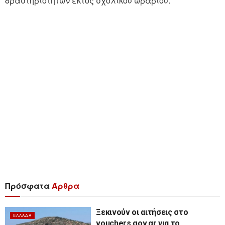
δραστηριοτήτων εκτός σχολικού ωραρίου.
Πρόσφατα
Άρθρα
Ξεκινούν οι αιτήσεις στο
ΕΛΛΆΔΑ
vouchers.gov.gr για το