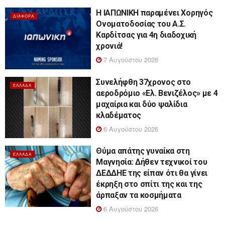
Η ΙΑΠΩΝΙΚΗ παραμένει Χορηγός
ΔΙΆΦΟΡΑ
Ονοματοδοσίας του Α.Σ.
Καρδίτσας για 4η διαδοχική
χρονιά!
7 Αυγούστου 2026
Συνελήφθη 37χρονος στο
ΕΛΛΆΔΑ
αεροδρόμιο «Ελ. Βενιζέλος» με 4
μαχαίρια και δύο ψαλίδια
κλαδέματος
6 Αυγούστου 2026
Θύμα απάτης γυναίκα στη
ΕΛΛΆΔΑ
Μαγνησία: Δήθεν τεχνικοί του
ΔΕΔΔΗΕ της είπαν ότι θα γίνει
έκρηξη στο σπίτι της και της
άρπαξαν τα κοσμήματα
6 Αυγούστου 2026